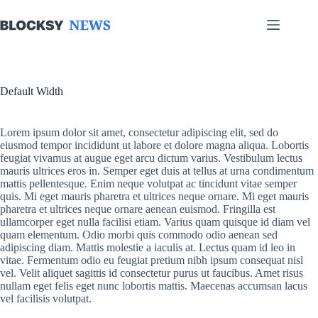
Skip
to
content
Default Width
Lorem ipsum dolor sit amet, consectetur adipiscing elit, sed do
eiusmod tempor incididunt ut labore et dolore magna aliqua. Lobortis
feugiat vivamus at augue eget arcu dictum varius. Vestibulum lectus
mauris ultrices eros in. Semper eget duis at tellus at urna condimentum
mattis pellentesque. Enim neque volutpat ac tincidunt vitae semper
quis. Mi eget mauris pharetra et ultrices neque ornare. Mi eget mauris
pharetra et ultrices neque ornare aenean euismod. Fringilla est
ullamcorper eget nulla facilisi etiam. Varius quam quisque id diam vel
quam elementum. Odio morbi quis commodo odio aenean sed
adipiscing diam. Mattis molestie a iaculis at. Lectus quam id leo in
vitae. Fermentum odio eu feugiat pretium nibh ipsum consequat nisl
vel. Velit aliquet sagittis id consectetur purus ut faucibus. Amet risus
nullam eget felis eget nunc lobortis mattis. Maecenas accumsan lacus
vel facilisis volutpat.