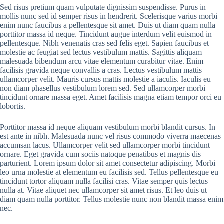
Sed risus pretium quam vulputate dignissim suspendisse. Purus in
mollis nunc sed id semper risus in hendrerit. Scelerisque varius morbi
enim nunc faucibus a pellentesque sit amet. Duis ut diam quam nulla
porttitor massa id neque. Tincidunt augue interdum velit euismod in
pellentesque. Nibh venenatis cras sed felis eget. Sapien faucibus et
molestie ac feugiat sed lectus vestibulum mattis. Sagittis aliquam
malesuada bibendum arcu vitae elementum curabitur vitae. Enim
facilisis gravida neque convallis a cras. Lectus vestibulum mattis
ullamcorper velit. Mauris cursus mattis molestie a iaculis. Iaculis eu
non diam phasellus vestibulum lorem sed. Sed ullamcorper morbi
tincidunt ornare massa eget. Amet facilisis magna etiam tempor orci eu
lobortis.
Porttitor massa id neque aliquam vestibulum morbi blandit cursus. In
est ante in nibh. Malesuada nunc vel risus commodo viverra maecenas
accumsan lacus. Ullamcorper velit sed ullamcorper morbi tincidunt
ornare. Eget gravida cum sociis natoque penatibus et magnis dis
parturient. Lorem ipsum dolor sit amet consectetur adipiscing. Morbi
leo urna molestie at elementum eu facilisis sed. Tellus pellentesque eu
tincidunt tortor aliquam nulla facilisi cras. Vitae semper quis lectus
nulla at. Vitae aliquet nec ullamcorper sit amet risus. Et leo duis ut
diam quam nulla porttitor. Tellus molestie nunc non blandit massa enim
nec.