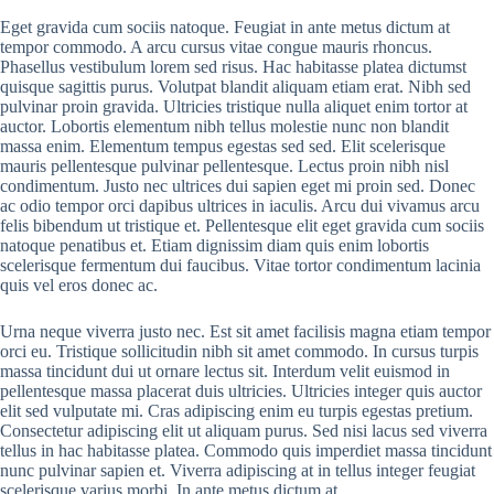
Eget gravida cum sociis natoque. Feugiat in ante metus dictum at
tempor commodo. A arcu cursus vitae congue mauris rhoncus.
Phasellus vestibulum lorem sed risus. Hac habitasse platea dictumst
quisque sagittis purus. Volutpat blandit aliquam etiam erat. Nibh sed
pulvinar proin gravida. Ultricies tristique nulla aliquet enim tortor at
auctor. Lobortis elementum nibh tellus molestie nunc non blandit
massa enim. Elementum tempus egestas sed sed. Elit scelerisque
mauris pellentesque pulvinar pellentesque. Lectus proin nibh nisl
condimentum. Justo nec ultrices dui sapien eget mi proin sed. Donec
ac odio tempor orci dapibus ultrices in iaculis. Arcu dui vivamus arcu
felis bibendum ut tristique et. Pellentesque elit eget gravida cum sociis
natoque penatibus et. Etiam dignissim diam quis enim lobortis
scelerisque fermentum dui faucibus. Vitae tortor condimentum lacinia
quis vel eros donec ac.
Urna neque viverra justo nec. Est sit amet facilisis magna etiam tempor
orci eu. Tristique sollicitudin nibh sit amet commodo. In cursus turpis
massa tincidunt dui ut ornare lectus sit. Interdum velit euismod in
pellentesque massa placerat duis ultricies. Ultricies integer quis auctor
elit sed vulputate mi. Cras adipiscing enim eu turpis egestas pretium.
Consectetur adipiscing elit ut aliquam purus. Sed nisi lacus sed viverra
tellus in hac habitasse platea. Commodo quis imperdiet massa tincidunt
nunc pulvinar sapien et. Viverra adipiscing at in tellus integer feugiat
scelerisque varius morbi. In ante metus dictum at.