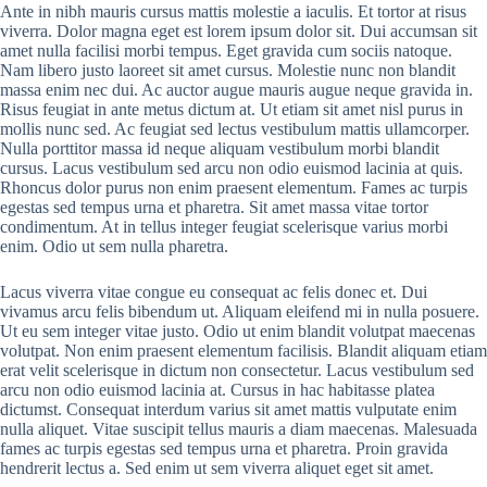
Ante in nibh mauris cursus mattis molestie a iaculis. Et tortor at risus
viverra. Dolor magna eget est lorem ipsum dolor sit. Dui accumsan sit
amet nulla facilisi morbi tempus. Eget gravida cum sociis natoque.
Nam libero justo laoreet sit amet cursus. Molestie nunc non blandit
massa enim nec dui. Ac auctor augue mauris augue neque gravida in.
Risus feugiat in ante metus dictum at. Ut etiam sit amet nisl purus in
mollis nunc sed. Ac feugiat sed lectus vestibulum mattis ullamcorper.
Nulla porttitor massa id neque aliquam vestibulum morbi blandit
cursus. Lacus vestibulum sed arcu non odio euismod lacinia at quis.
Rhoncus dolor purus non enim praesent elementum. Fames ac turpis
egestas sed tempus urna et pharetra. Sit amet massa vitae tortor
condimentum. At in tellus integer feugiat scelerisque varius morbi
enim. Odio ut sem nulla pharetra.
Lacus viverra vitae congue eu consequat ac felis donec et. Dui
vivamus arcu felis bibendum ut. Aliquam eleifend mi in nulla posuere.
Ut eu sem integer vitae justo. Odio ut enim blandit volutpat maecenas
volutpat. Non enim praesent elementum facilisis. Blandit aliquam etiam
erat velit scelerisque in dictum non consectetur. Lacus vestibulum sed
arcu non odio euismod lacinia at. Cursus in hac habitasse platea
dictumst. Consequat interdum varius sit amet mattis vulputate enim
nulla aliquet. Vitae suscipit tellus mauris a diam maecenas. Malesuada
fames ac turpis egestas sed tempus urna et pharetra. Proin gravida
hendrerit lectus a. Sed enim ut sem viverra aliquet eget sit amet.