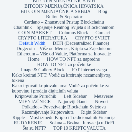
BITCOIN MJENJAČNICA BIH
BITCOIN MJENJAČNICA HRVATSKA
BITCOIN MJENJAČNICA SRBIJA
Blog
Button & Separator
Cardano – Znanstveni Pristup Blockchainu
Chainlink – Spajanje Realnog Svijeta s Blockchainom
COIN MARKET
Columns Block
Contact
CRYPTO LITERATURA
CRYPTO SVIJET
Default Width
DEFI (Decentralized Finance)
Dogecoin – Više od Memea, Kripto sa Zajednicom
Ethereum – Više od Valute, Platforma za Inovacije
Home
HOW TO NFT za napredne
HOW TO NFT za početnike
Image & Gallery Block
IOT Internet svega
Kako kreirati NFT: Vodič za kreiranje nezamenljivog
tokena
Kako trgovati kriptovalutama: Vodič za početnike za
kupovinu i prodaju digitalnih valuta
Kriptovalute Priručnik
Left Sidebar
Metaverse
MJENJAČNICE
Najnoviji članci
Novosti
Polkadot – Povezivanje Blockchain Svjetova
Razumijevanje Kriptovaluta
Right Sidebar
Ripple – Most između Kripto i Tradicionalnih Financija
RUDARENJE
Solana – Brzina i Inovacija u DeFi
Šta su NFT?
TOP 10 KRIPTOVALUTA