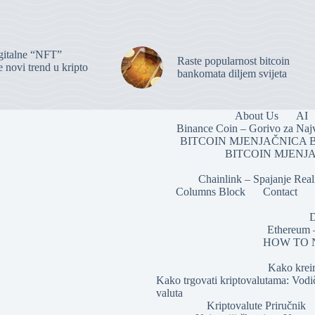
igitalne “NFT”
Raste popularnost bitcoin
 novi trend u kripto
bankomata diljem svijeta
About Us
AI
Binance Coin – Gorivo za Naj
BITCOIN MJENJAČNICA 
BITCOIN MJENJA
Chainlink – Spajanje Rea
Columns Block
Contact
D
Ethereum –
HOW TO NF
Kako kreir
Kako trgovati kriptovalutama: Vodič
valuta
Kriptovalute Priručnik