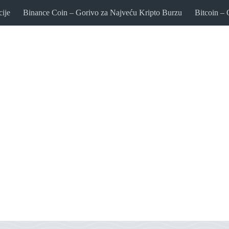
cije
Binance Coin – Gorivo za Najveću Kripto Burzu
Bitcoin – 