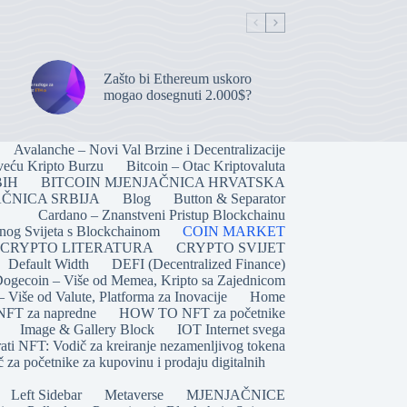
Zašto bi Ethereum uskoro
mogao dosegnuti 2.000$?
Avalanche – Novi Val Brzine i Decentralizacije
veću Kripto Burzu
Bitcoin – Otac Kriptovaluta
BIH
BITCOIN MJENJAČNICA HRVATSKA
ČNICA SRBIJA
Blog
Button & Separator
Cardano – Znanstveni Pristup Blockchainu
lnog Svijeta s Blockchainom
COIN MARKET
CRYPTO LITERATURA
CRYPTO SVIJET
Default Width
DEFI (Decentralized Finance)
ogecoin – Više od Memea, Kripto sa Zajednicom
 Više od Valute, Platforma za Inovacije
Home
T za napredne
HOW TO NFT za početnike
Image & Gallery Block
IOT Internet svega
ati NFT: Vodič za kreiranje nezamenljivog tokena
 za početnike za kupovinu i prodaju digitalnih
Left Sidebar
Metaverse
MJENJAČNICE