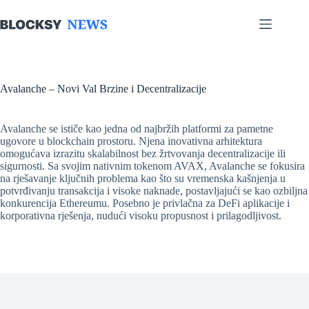
Skip
to
content
Avalanche – Novi Val Brzine i Decentralizacije
Avalanche se ističe kao jedna od najbržih platformi za pametne
ugovore u blockchain prostoru. Njena inovativna arhitektura
omogućava izrazitu skalabilnost bez žrtvovanja decentralizacije ili
sigurnosti. Sa svojim nativnim tokenom AVAX, Avalanche se fokusira
na rješavanje ključnih problema kao što su vremenska kašnjenja u
potvrđivanju transakcija i visoke naknade, postavljajući se kao ozbiljna
konkurencija Ethereumu. Posebno je privlačna za DeFi aplikacije i
korporativna rješenja, nudući visoku propusnost i prilagodljivost.