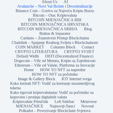
About Us
AI
Avalanche – Novi Val Brzine i Decentralizacije
Binance Coin – Gorivo za Najveću Kripto Burzu
Bitcoin – Otac Kriptovaluta
BITCOIN MJENJAČNICA BIH
BITCOIN MJENJAČNICA HRVATSKA
BITCOIN MJENJAČNICA SRBIJA
Blog
Button & Separator
Cardano – Znanstveni Pristup Blockchainu
Chainlink – Spajanje Realnog Svijeta s Blockchainom
COIN MARKET
Columns Block
Contact
CRYPTO LITERATURA
CRYPTO SVIJET
Default Width
DEFI (Decentralized Finance)
Dogecoin – Više od Memea, Kripto sa Zajednicom
Ethereum – Više od Valute, Platforma za Inovacije
Home
HOW TO NFT za napredne
HOW TO NFT za početnike
Image & Gallery Block
IOT Internet svega
Kako kreirati NFT: Vodič za kreiranje nezamenljivog
tokena
Kako trgovati kriptovalutama: Vodič za početnike za
kupovinu i prodaju digitalnih valuta
Kriptovalute Priručnik
Left Sidebar
Metaverse
MJENJAČNICE
Najnoviji članci
Novosti
Polkadot – Povezivanje Blockchain Svjetova