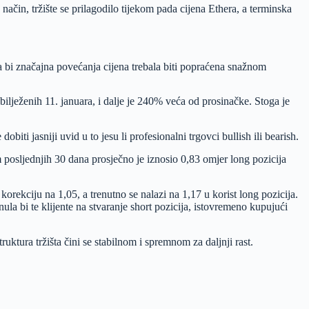
ačin, tržište se prilagodilo tijekom pada cijena Ethera, a terminska
ga bi značajna povećanja cijena trebala biti popraćena snažnom
bilježenih 11. januara, i dalje je 240% veća od prosinačke. Stoga je
biti jasniji uvid u to jesu li profesionalni trgovci bullish ili bearish.
 posljednjih 30 dana prosječno je iznosio 0,83 omjer long pozicija
orekciju na 1,05, a trenutno se nalazi na 1,17 u korist long pozicija.
a bi te klijente na stvaranje short pozicija, istovremeno kupujući
tura tržišta čini se stabilnom i spremnom za daljnji rast.