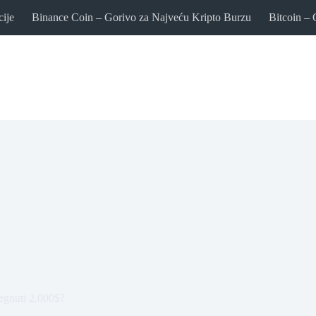
cije
Binance Coin – Gorivo za Najveću Kripto Burzu
Bitcoin – 
egnuti 2.000$?