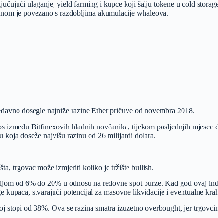
učujući ulaganje, yield farming i kupce koji šalju tokene u cold storag
lavnom je povezano s razdobljima akumulacije whaleova.
 nedavno dosegle najniže razine Ether pričuve od novembra 2018.
enos između Bitfinexovih hladnih novčanika, tijekom posljednjih mjesec 
oja doseže najvišu razinu od 26 milijardi dolara.
, trgovac može izmjeriti koliko je tržište bullish.
emijom od 6% do 20% u odnosu na redovne spot burze. Kad god ovaj indik
 kupaca, stvarajući potencijal za masovne likvidacije i eventualne krah
j stopi od 38%. Ova se razina smatra izuzetno overbought, jer trgovcima t