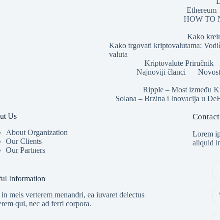
D
Ethereum –
HOW TO NF
Kako kreir
Kako trgovati kriptovalutama: Vodič
valuta
Kriptovalute Priručnik
Najnoviji članci
Novost
Ripple – Most između Kri
Solana – Brzina i Inovacija u DeF
ut Us
Contact
About Organization
Lorem ip
Our Clients
aliquid 
Our Partners
ul Information
in meis verterem menandri, ea iuvaret delectus
erem qui, nec ad ferri corpora.