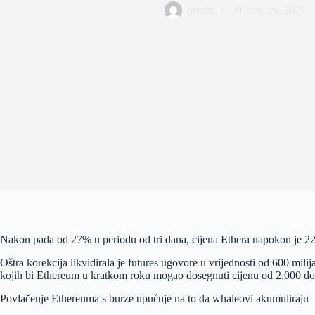
admin
30 Januara, 2021
Nakon pada od 27% u periodu od tri dana, cijena Ethera napokon je 22
Oštra korekcija likvidirala je futures ugovore u vrijednosti od 600 milij
kojih bi Ethereum u kratkom roku mogao dosegnuti cijenu od 2.000 dol
Povlačenje Ethereuma s burze upućuje na to da whaleovi akumuliraju