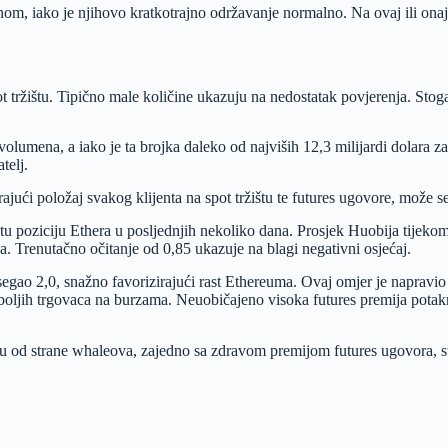
m, iako je njihovo kratkotrajno održavanje normalno. Na ovaj ili onaj n
ot tržištu. Tipično male količine ukazuju na nedostatak povjerenja. Sto
olumena, a iako je ta brojka daleko od najviših 12,3 milijardi dolara za
telj.
ajući položaj svakog klijenta na spot tržištu te futures ugovore, može se do
tu poziciju Ethera u posljednjih nekoliko dana. Prosjek Huobija tijekom
a. Trenutačno očitanje od 0,85 ukazuje na blagi negativni osjećaj.
egao 2,0, snažno favorizirajući rast Ethereuma. Ovaj omjer je napravio k
ljih trgovaca na burzama. Neuobičajeno visoka futures premija potaknul
 od strane whaleova, zajedno sa zdravom premijom futures ugovora, struk