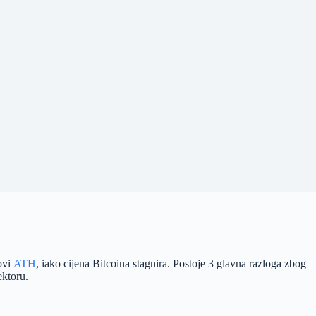
novi
ATH
, iako cijena Bitcoina stagnira. Postoje 3 glavna razloga zbog
ektoru.