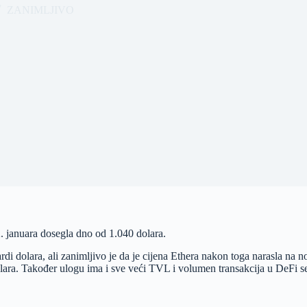
ZANIMLJIVO
. januara dosegla dno od 1.040 dolara.
ardi dolara, ali zanimljivo je da je cijena Ethera nakon toga narasla na 
ara. Također ulogu ima i sve veći TVL i volumen transakcija u DeFi s