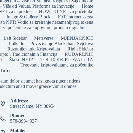
ogecoin – Više od Memea, Kripto sa Zajednicom
 Više od Valute, Platforma za Inovacije
Home
T za napredne
HOW TO NFT za početnike
Image & Gallery Block
IOT Internet svega
ati NFT: Vodič za kreiranje nezamenljivog tokena
 za početnike za kupovinu i prodaju digitalnih
Left Sidebar
Metaverse
MJENJAČNICE
i
Polkadot – Povezivanje Blockchain Svjetova
Razumijevanje Kriptovaluta
Right Sidebar
pto i Tradicionalnih Financija
RUDARENJE
i
Šta su NFT?
TOP 10 KRIPTOVALUTA
Trgovanje kriptovalutama za početnike
 Info
sum dolor sit amet has ignota putent ridens
indoctum anad movet graece vimut omnes.
Address:
Street Name, NY 38954
Phone:
578-393-4937
Mobile: