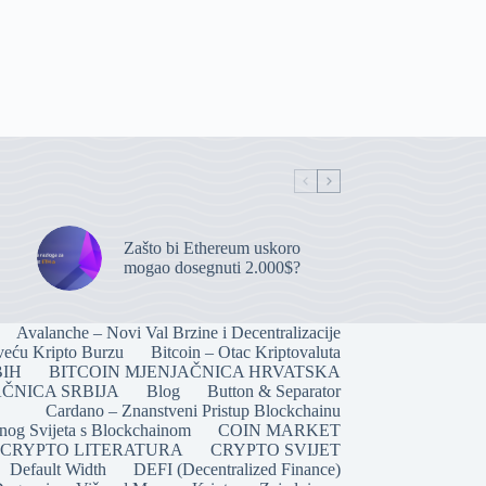
Zašto bi Ethereum uskoro
mogao dosegnuti 2.000$?
Avalanche – Novi Val Brzine i Decentralizacije
veću Kripto Burzu
Bitcoin – Otac Kriptovaluta
BIH
BITCOIN MJENJAČNICA HRVATSKA
ČNICA SRBIJA
Blog
Button & Separator
Cardano – Znanstveni Pristup Blockchainu
lnog Svijeta s Blockchainom
COIN MARKET
CRYPTO LITERATURA
CRYPTO SVIJET
Default Width
DEFI (Decentralized Finance)