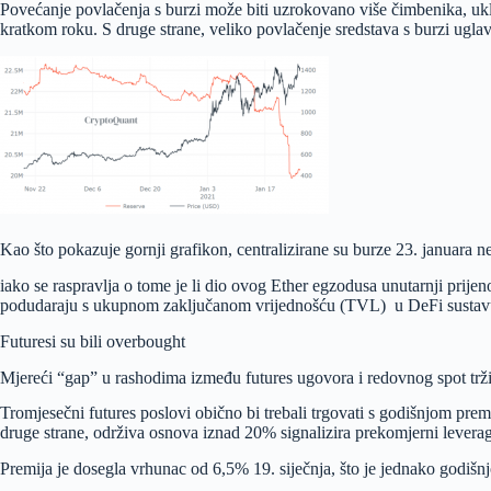
Povećanje povlačenja s burzi može biti uzrokovano više čimbenika, uklj
kratkom roku. S druge strane, veliko povlačenje sredstava s burzi ug
Kao što pokazuje gornji grafikon, centralizirane su burze 23. januara
iako se raspravlja o tome je li dio ovog Ether egzodusa unutarnji prij
podudaraju s ukupnom zaključanom vrijednošću (TVL) u DeFi sustavu k
Futuresi su bili overbought
Mjereći “gap” u rashodima između futures ugovora i redovnog spot tržišta
Tromjesečni futures poslovi obično bi trebali trgovati s godišnjom pr
druge strane, održiva osnova iznad 20% signalizira prekomjerni leverage
Premija je dosegla vrhunac od 6,5% 19. siječnja, što je jednako godišnjo