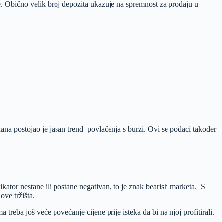
e. Obično velik broj depozita ukazuje na spremnost za prodaju u
dana postojao je jasan trend povlačenja s burzi. Ovi se podaci također
ator nestane ili postane negativan, to je znak bearish marketa. S
ove tržišta.
reba još veće povećanje cijene prije isteka da bi na njoj profitirali.