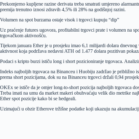
Prekomjerno kupljene razine derivata treba smatrati umjereno alarmantno
premija trenutno iznosi zdravih 4,5% ili 28% na godišnjoj razini.
Volumen na spot burzama ostaje visok i trgovci kupuju “dip”
Uz praćenje futures ugovora, profitabilni trgovci prate i volumen na sp
trgovačkom aktivnošću.
Tijekom januara Ether je u prosjeku imao 6,1 milijardi dolara dnevnog v
aktivnost koja podržava nedavni ATH od 1.477 dolara pozitivan pokaza
Podaci s kripto burzi ističu long i short pozicioniranje trgovaca. Analizir
Indeks najboljih trgovaca na Binanceu i Huobiju zadržao je približno is
prema short pozicijama, dok su na Binanceu trgovci držali 0,94 prosjek
OKEx se ističe da je omjer long-to-short pozicija najboljih trgovaca dos
Treba imati na umu da market makeri obuhvaćaju velik dio metrike najbo
Ether spot pozicije kako bi se hedgeali.
Uzimajući u obzir Etherove tržišne podatke koji ukazuju na akumulaciju