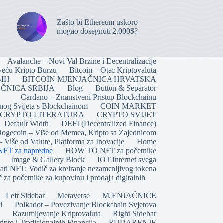
Zašto bi Ethereum uskoro
mogao dosegnuti 2.000$?
Avalanche – Novi Val Brzine i Decentralizacije
veću Kripto Burzu
Bitcoin – Otac Kriptovaluta
BIH
BITCOIN MJENJAČNICA HRVATSKA
ČNICA SRBIJA
Blog
Button & Separator
Cardano – Znanstveni Pristup Blockchainu
lnog Svijeta s Blockchainom
COIN MARKET
CRYPTO LITERATURA
CRYPTO SVIJET
Default Width
DEFI (Decentralized Finance)
ogecoin – Više od Memea, Kripto sa Zajednicom
 Više od Valute, Platforma za Inovacije
Home
T za napredne
HOW TO NFT za početnike
Image & Gallery Block
IOT Internet svega
ati NFT: Vodič za kreiranje nezamenljivog tokena
 za početnike za kupovinu i prodaju digitalnih
Left Sidebar
Metaverse
MJENJAČNICE
i
Polkadot – Povezivanje Blockchain Svjetova
Razumijevanje Kriptovaluta
Right Sidebar
pto i Tradicionalnih Financija
RUDARENJE