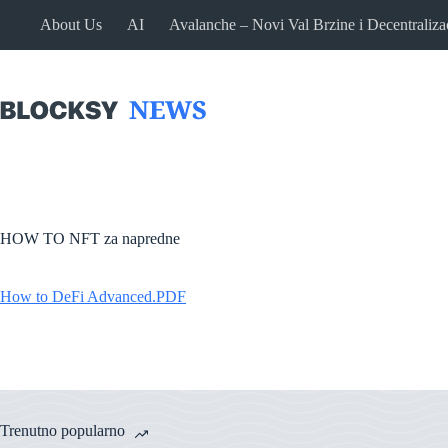
Skip
About Us
AI
Avalanche – Novi Val Brzine i Decentraliza
to
content
HOW TO NFT za napredne
How to DeFi Advanced.PDF
Trenutno popularno