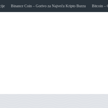
cije
Binance Coin – Gorivo za Najveću Kripto Burzu
Bitcoin – 