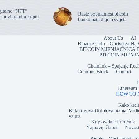
igitalne “NFT”
Raste popularnost bitcoin
 novi trend u kripto
bankomata diljem svijeta
About Us
AI
Binance Coin – Gorivo za Naj
BITCOIN MJENJAČNICA 
BITCOIN MJENJA
Chainlink – Spajanje Rea
Columns Block
Contact
D
Ethereum –
HOW TO NF
Kako kreir
Kako trgovati kriptovalutama: Vodič
valuta
Kriptovalute Priručnik
Najnoviji članci
Novost
Ripple – Most između Kri