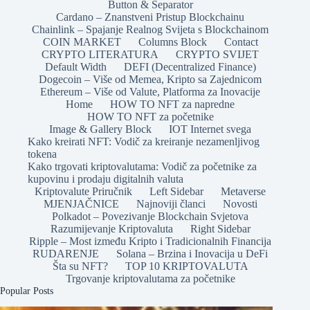
Button & Separator
Cardano – Znanstveni Pristup Blockchainu
Chainlink – Spajanje Realnog Svijeta s Blockchainom
COIN MARKET
Columns Block
Contact
CRYPTO LITERATURA
CRYPTO SVIJET
Default Width
DEFI (Decentralized Finance)
Dogecoin – Više od Memea, Kripto sa Zajednicom
Ethereum – Više od Valute, Platforma za Inovacije
Home
HOW TO NFT za napredne
HOW TO NFT za početnike
Image & Gallery Block
IOT Internet svega
Kako kreirati NFT: Vodič za kreiranje nezamenljivog
tokena
Kako trgovati kriptovalutama: Vodič za početnike za
kupovinu i prodaju digitalnih valuta
Kriptovalute Priručnik
Left Sidebar
Metaverse
MJENJAČNICE
Najnoviji članci
Novosti
Polkadot – Povezivanje Blockchain Svjetova
Razumijevanje Kriptovaluta
Right Sidebar
Ripple – Most između Kripto i Tradicionalnih Financija
RUDARENJE
Solana – Brzina i Inovacija u DeFi
Šta su NFT?
TOP 10 KRIPTOVALUTA
Trgovanje kriptovalutama za početnike
Popular Posts