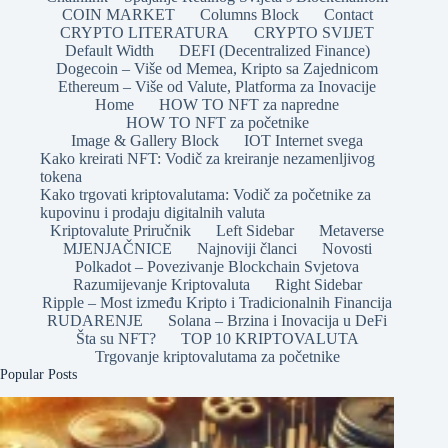
COIN MARKET
Columns Block
Contact
CRYPTO LITERATURA
CRYPTO SVIJET
Default Width
DEFI (Decentralized Finance)
Dogecoin – Više od Memea, Kripto sa Zajednicom
Ethereum – Više od Valute, Platforma za Inovacije
Home
HOW TO NFT za napredne
HOW TO NFT za početnike
Image & Gallery Block
IOT Internet svega
Kako kreirati NFT: Vodič za kreiranje nezamenljivog
tokena
Kako trgovati kriptovalutama: Vodič za početnike za
kupovinu i prodaju digitalnih valuta
Kriptovalute Priručnik
Left Sidebar
Metaverse
MJENJAČNICE
Najnoviji članci
Novosti
Polkadot – Povezivanje Blockchain Svjetova
Razumijevanje Kriptovaluta
Right Sidebar
Ripple – Most između Kripto i Tradicionalnih Financija
RUDARENJE
Solana – Brzina i Inovacija u DeFi
Šta su NFT?
TOP 10 KRIPTOVALUTA
Trgovanje kriptovalutama za početnike
Popular Posts