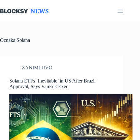
Skip
to
content
Oznaka
Solana
ZANIMLJIVO
Solana ETFs ‘Inevitable’ in US After Brazil
Approval, Says VanEck Exec