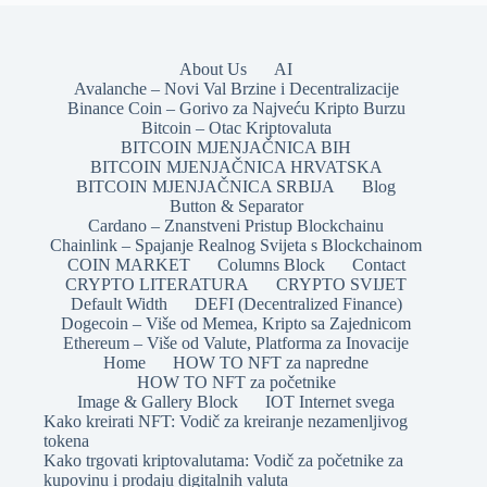
About Us
AI
Avalanche – Novi Val Brzine i Decentralizacije
Binance Coin – Gorivo za Najveću Kripto Burzu
Bitcoin – Otac Kriptovaluta
BITCOIN MJENJAČNICA BIH
BITCOIN MJENJAČNICA HRVATSKA
BITCOIN MJENJAČNICA SRBIJA
Blog
Button & Separator
Cardano – Znanstveni Pristup Blockchainu
Chainlink – Spajanje Realnog Svijeta s Blockchainom
COIN MARKET
Columns Block
Contact
CRYPTO LITERATURA
CRYPTO SVIJET
Default Width
DEFI (Decentralized Finance)
Dogecoin – Više od Memea, Kripto sa Zajednicom
Ethereum – Više od Valute, Platforma za Inovacije
Home
HOW TO NFT za napredne
HOW TO NFT za početnike
Image & Gallery Block
IOT Internet svega
Kako kreirati NFT: Vodič za kreiranje nezamenljivog
tokena
Kako trgovati kriptovalutama: Vodič za početnike za
kupovinu i prodaju digitalnih valuta