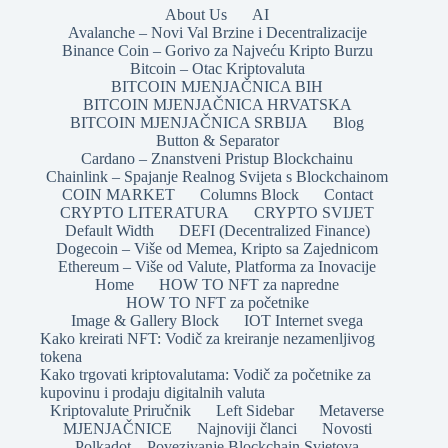
About Us
AI
Avalanche – Novi Val Brzine i Decentralizacije
Binance Coin – Gorivo za Najveću Kripto Burzu
Bitcoin – Otac Kriptovaluta
BITCOIN MJENJAČNICA BIH
BITCOIN MJENJAČNICA HRVATSKA
BITCOIN MJENJAČNICA SRBIJA
Blog
Button & Separator
Cardano – Znanstveni Pristup Blockchainu
Chainlink – Spajanje Realnog Svijeta s Blockchainom
COIN MARKET
Columns Block
Contact
CRYPTO LITERATURA
CRYPTO SVIJET
Default Width
DEFI (Decentralized Finance)
Dogecoin – Više od Memea, Kripto sa Zajednicom
Ethereum – Više od Valute, Platforma za Inovacije
Home
HOW TO NFT za napredne
HOW TO NFT za početnike
Image & Gallery Block
IOT Internet svega
Kako kreirati NFT: Vodič za kreiranje nezamenljivog
tokena
Kako trgovati kriptovalutama: Vodič za početnike za
kupovinu i prodaju digitalnih valuta
Kriptovalute Priručnik
Left Sidebar
Metaverse
MJENJAČNICE
Najnoviji članci
Novosti
Polkadot – Povezivanje Blockchain Svjetova