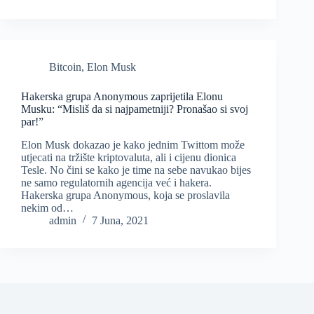
Bitcoin
,
Elon Musk
Hakerska grupa Anonymous zaprijetila Elonu
Musku: “Misliš da si najpametniji? Pronašao si svoj
par!”
Elon Musk dokazao je kako jednim Twittom može
utjecati na tržište kriptovaluta, ali i cijenu dionica
Tesle. No čini se kako je time na sebe navukao bijes
ne samo regulatornih agencija već i hakera.
Hakerska grupa Anonymous, koja se proslavila
nekim od…
admin
7 Juna, 2021