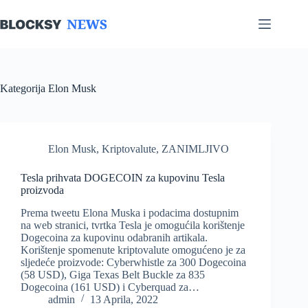
Skip
to
content
Kategorija
Elon Musk
Elon Musk
,
Kriptovalute
,
ZANIMLJIVO
Tesla prihvata DOGECOIN za kupovinu Tesla
proizvoda
Prema tweetu Elona Muska i podacima dostupnim
na web stranici, tvrtka Tesla je omogućila korištenje
Dogecoina za kupovinu odabranih artikala.
Korištenje spomenute kriptovalute omogućeno je za
sljedeće proizvode: Cyberwhistle za 300 Dogecoina
(58 USD), Giga Texas Belt Buckle za 835
Dogecoina (161 USD) i Cyberquad za…
admin
13 Aprila, 2022