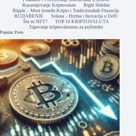
Razumijevanje Kriptovaluta
Right Sidebar
Ripple – Most između Kripto i Tradicionalnih Financija
RUDARENJE
Solana – Brzina i Inovacija u DeFi
Šta su NFT?
TOP 10 KRIPTOVALUTA
Trgovanje kriptovalutama za početnike
Popular Posts